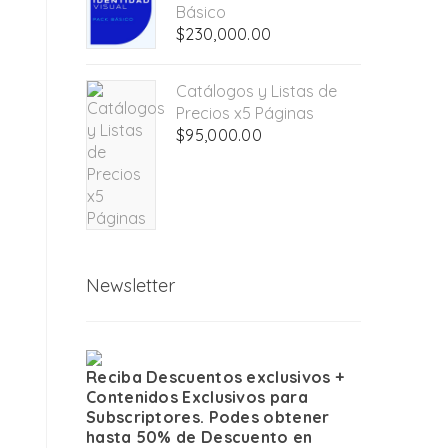
era:
es:
Básico
$394,000.00.
$330,000.00.
$
230,000.00
Catálogos y Listas de
Precios x5 Páginas
$
95,000.00
Newsletter
Reciba Descuentos exclusivos +
Contenidos Exclusivos para
Subscriptores. Podes obtener
hasta 50% de Descuento en