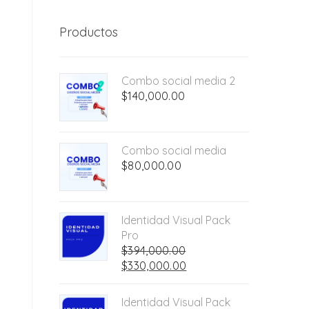
Productos
Combo social media 2
$
140,000.00
Combo social media
$
80,000.00
Identidad Visual Pack
Pro
$
394,000.00
El
El
$
330,000.00
precio
precio
original
actual
Identidad Visual Pack