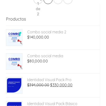
1
de
2
Productos
Combo social media 2
$
140,000.00
Combo social media
$
80,000.00
Identidad Visual Pack Pro
El
El
$
394,000.00
$
330,000.00
precio
precio
original
actual
era:
es:
Identidad Visual Pack Básico
$394,000.00.
$330,000.00.