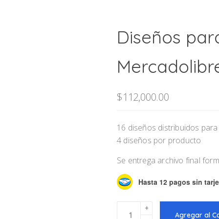
Diseños par
Mercadolibr
$
112,000.00
16 diseños distribuidos par
4 diseños por producto
Se entrega archivo final for
Hasta 12 pagos sin tarje
Diseños
Agregar al C
para