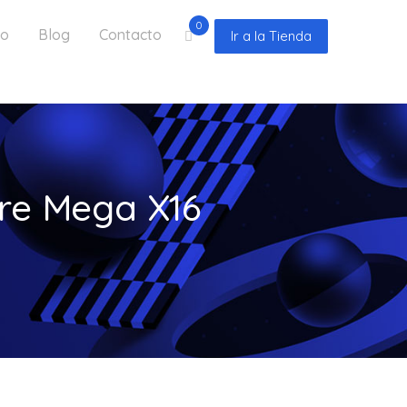
0
io
Blog
Contacto
Ir a la Tienda
re Mega X16