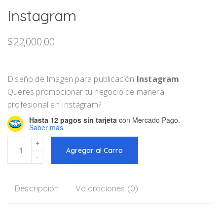
Instagram
$
22,000.00
Diseño de Imagen para publicación
Instagram
Queres promocionar tu negocio de manera
profesional en Instagram?
Hasta 12 pagos sin tarjeta
con Mercado Pago.
Saber más
Diseño
Agregar al Carro
de
Flyers
Para
Instagram
Descripción
Valoraciones (0)
cantidad