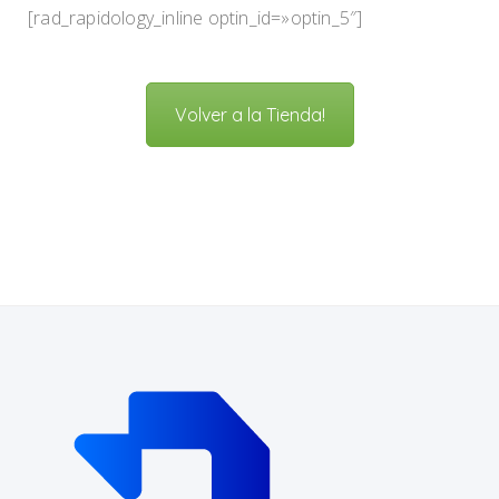
[rad_rapidology_inline optin_id=»optin_5″]
Volver a la Tienda!